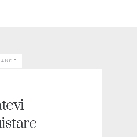
VANDE
tevi 
istare