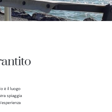
rantito
do è il luogo
stra spiaggia
un'esperienza